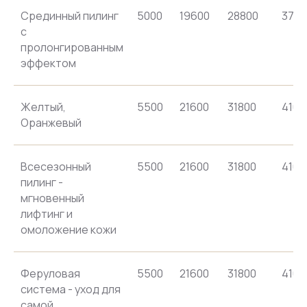
Срединный пилинг
5000
19600
28800
3760
с
пролонгированным
эффектом
Желтый,
5500
21600
31800
4160
Оранжевый
Всесезонный
5500
21600
31800
4160
пилинг -
мгновенный
лифтинг и
омоложение кожи
Феруловая
5500
21600
31800
4160
система - уход для
самой