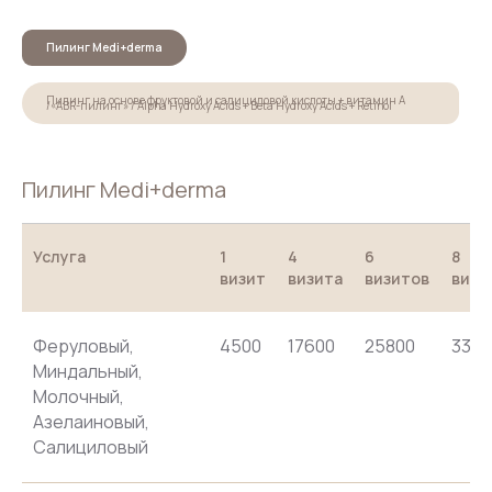
Пилинг Medi+derma
Пилинг на основе фруктовой и салициловой кислоты + витамин А
/«ABR-пилинг» / Alpha Hydroxy Acids + Beta Hydroxy Acids + Retinol
Пилинг Medi+derma
Услуга
1
4
6
8
визит
визита
визитов
визи
Феруловый,
4500
17600
25800
3360
Миндальный,
Молочный,
Азелаиновый,
Салициловый