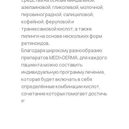
средства на основе миндальной,
азелаиновой, гликолевой, молочной,
пировиноградной, салициловой,
кофейной, феруловой и
транексамовой кислот, а также
пилинги на основе нескольких форм
ретиноидов.
Благодаря широкому разнообразию
препаратов MEDI+DERMA, для каждого
пациента можно составить
индивидуальную программу лечения,
которая будет включать в себя
определённые комбинации кислот,
сочетание которых помогает достичь
ярко выраженного результата.