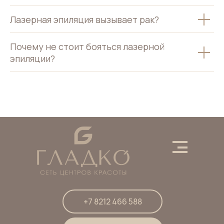
Лазерная эпиляция вызывает рак?
Почему не стоит бояться лазерной
эпиляции?
Процедуры
О компании
Обучение
Контакты
Юридическая
Удаление
Обратная
и
для
информация
волос
связь
мужчин
+7 8212 466 588