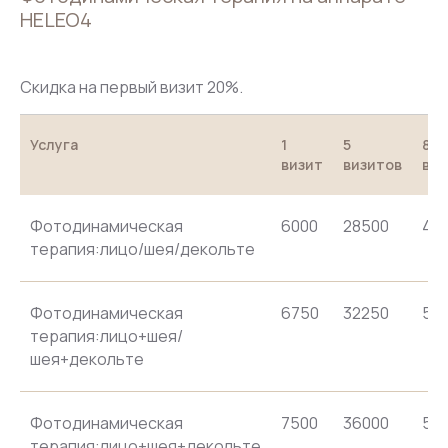
HELEO4
Скидка на первый визит 20%.
Услуга
1
5
8
визит
визитов
виз
Фотодинамическая
6000
28500
44
терапия:лицо/шея/декольте
Фотодинамическая
6750
32250
50
терапия:лицо+шея/
шея+декольте
Фотодинамическая
7500
36000
56
терапия:лицо+шея+декольте