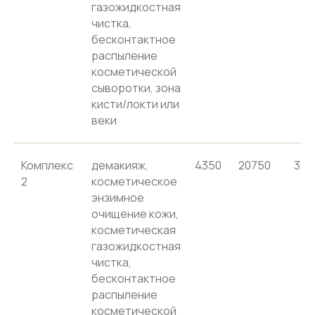
газожидкостная
чистка,
бесконтактное
распыление
косметической
сыворотки, зона
кисти/локти или
веки
Комплекс
демакияж,
4350
20750
316
2
косметическое
энзимное
очищение кожи,
косметическая
газожидкостная
чистка,
бесконтактное
распыление
косметической