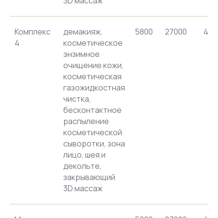
3D массаж
Комплекс
демакияж,
5800
27000
416
4
косметическое
энзимное
очищение кожи,
косметическая
газожидкостная
чистка,
бесконтактное
распыление
косметической
сыворотки, зона
лицо, шея и
декольте,
закрывающий
3D массаж