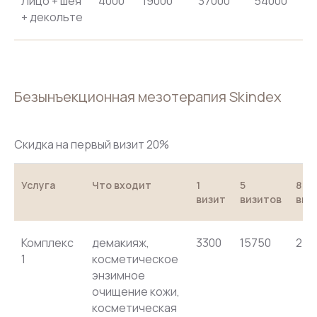
Лицо + шея
4000
19000
37000
54000
+ декольте
Безынъекционная мезотерапия Skindex
Скидка на первый визит 20%
Услуга
Что входит
1
5
8
визит
визитов
виз
Комплекс
демакияж,
3300
15750
244
1
косметическое
энзимное
очищение кожи,
косметическая