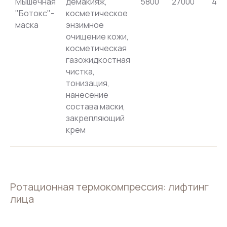
Мышечная
демакияж,
5800
27000
416
"Ботокс"-
косметическое
маска
энзимное
очищение кожи,
косметическая
газожидкостная
чистка,
тонизация,
нанесение
состава маски,
закрепляющий
крем
Ротационная термокомпрессия: лифтинг
лица