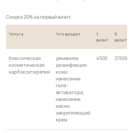
Скидка 20% на первый визит.
Услуга
Что входит
1
5
визит
визитов
Классическая
демакияж,
4500
21500
косметическая
дезинфекция
карбокситерапия
кожи,
нанесение
геля-
активатора,
нанесение
маски,
закрепляющий
крем