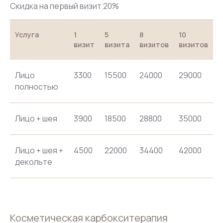
Скидка на первый визит 20%
Услуга
1
5
8
10
визит
визита
визитов
визитов
Лицо
3300
15500
24000
29000
полностью
Лицо + шея
3900
18500
28800
35000
Лицо + шея +
4500
22000
34400
42000
декольте
Косметическая карбокситерапия