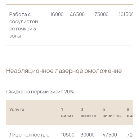
Работа с
16000
46500
75000
101500
сосудистой
сеточкой 3
зоны
Неабляционное лазерное омоложение
Скидка на первый визит 20%.
Услуга
1
3
5
8
визит
визита
визитов
визи
Лицо полностью
10500
30000
47500
7200