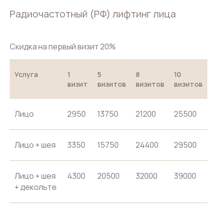
Радиочастотный (РФ) лифтинг лица
Скидка на первый визит 20%
Услуга
1
5
8
10
визит
визитов
визитов
визитов
Лицо
2950
13750
21200
25500
Лицо + шея
3350
15750
24400
29500
Лицо + шея
4300
20500
32000
39000
+ декольте