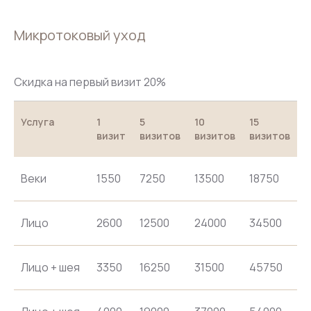
Микротоковый уход
Скидка на первый визит 20%
Услуга
1
5
10
15
визит
визитов
визитов
визитов
Веки
1550
7250
13500
18750
Лицо
2600
12500
24000
34500
Лицо + шея
3350
16250
31500
45750