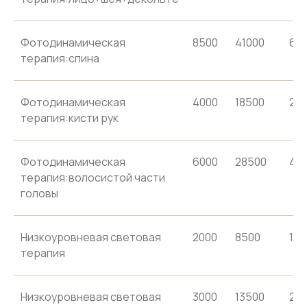
Фотодинамическая
8500
41000
64
терапия:спина
Фотодинамическая
4000
18500
28
терапия:кисти рук
Фотодинамическая
6000
28500
44
терапия:волосистой части
головы
Низкоуровневая световая
2000
8500
120
терапия
Низкоуровневая световая
3000
13500
20