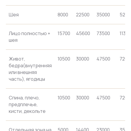
Шея
8000
22500
35000
5200
Лицо полностью +
15700
45600
73500
1136
шея
Живот,
10500
30000
47500
7200
бедра(внутренняя
или внешняя
часть), ягодицы
Спина, плечо,
10500
30000
47500
7200
предплечье,
кисти, декольте
Отдельная зона на
5000
14400
23000
3520