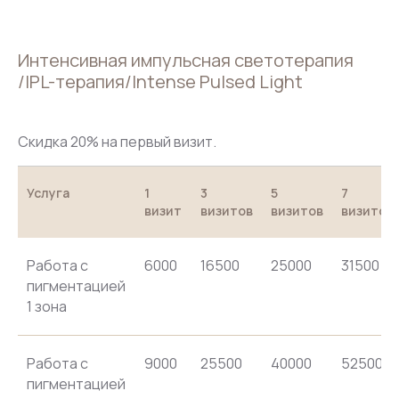
Интенсивная импульсная светотерапия
/IPL-терапия/Intense Pulsed Light
Скидка 20% на первый визит.
Услуга
1
3
5
7
визит
визитов
визитов
визитов
Работа с
6000
16500
25000
31500
пигментацией
1 зона
Работа с
9000
25500
40000
52500
пигментацией